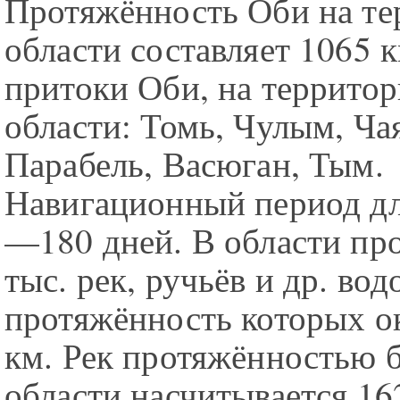
Протяжённость Оби на те
области составляет 1065 
притоки Оби, на террито
области: Томь, Чулым, Чая
Парабель, Васюган, Тым.
Навигационный период д
—180 дней. В области про
тыс. рек, ручьёв и др. во
протяжённость которых ок
км. Рек протяжённостью б
области насчитывается 16