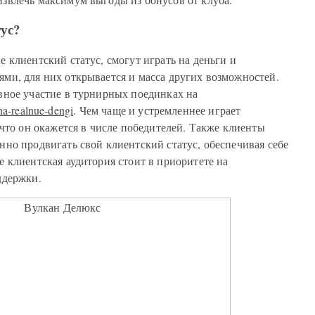
ус?
 клиентский статус, смогут играть на деньги и
ми, для них открывается и масса других возможностей.
вное участие в турнирных поединках на
-na-realnue-dengi
. Чем чаще и устремленнее играет
 что он окажется в числе победителей. Также клиенты
но продвигать свой клиентский статус, обеспечивая себе
 клиентская аудитория стоит в приоритете на
ддержки.