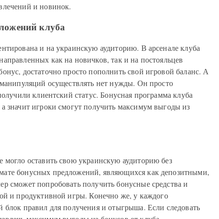
влечений и новинок.
дложений клуба
ентирована и на украинскую аудиторию. В арсенале клуба
направленных как на новичков, так и на постояльцев
бонус, достаточно просто пополнить свой игровой баланс. А
х манипуляций осуществлять нет нужды. Он просто
 получили клиентский статус. Бонусная программа клуба
 а значит игроки смогут получить максимум выгоды из
е могло оставить свою украинскую аудиторию без
мате бонусных предложений, являющихся как депозитными,
ер сможет попробовать получить бонусные средства и
кой и продуктивной игры. Конечно же, у каждого
й блок правил для получения и отыгрыша. Если следовать
звлечь максимум выгоды из бонусов от клуба.