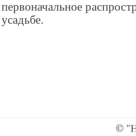
первоначальное распрост
усадьбе.
©
"Н